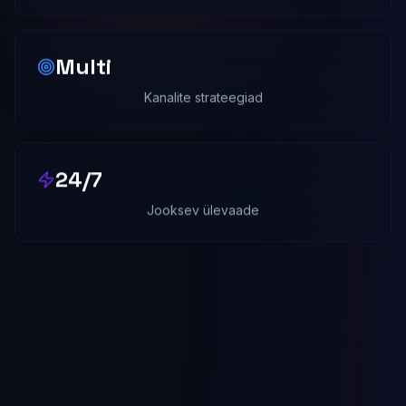
Multi
Kanalite strateegiad
24/7
Jooksev ülevaade